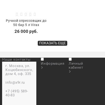
Ручной опрессовщик до
50 бар 5 л Virax
26 000
 руб.
ПОКАЗАТЬ ЕЩЕ
Наши контакты
Информация
Личный
г. Москва, ул.
кабинет
Коцюбинского,
дом 4, оф. 335
info@x9r.ru
+7 (495) 589-
40-83