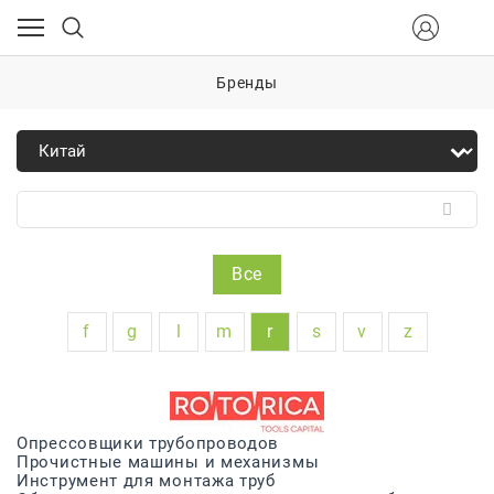
Бренды
Все
f
g
l
m
r
s
v
z
Опрессовщики трубопроводов
Прочистные машины и механизмы
Инструмент для монтажа труб